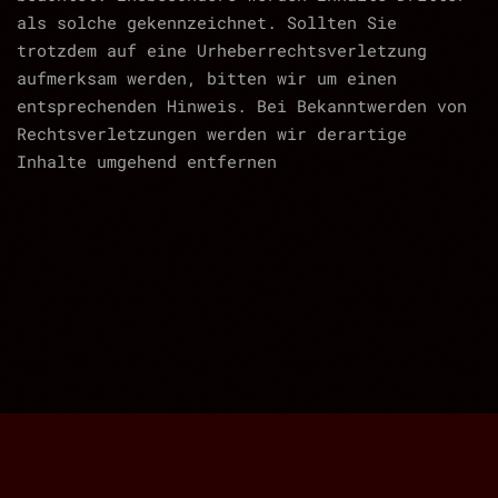
als solche gekennzeichnet. Sollten Sie
trotzdem auf eine Urheberrechtsverletzung
aufmerksam werden, bitten wir um einen
entsprechenden Hinweis. Bei Bekanntwerden von
contacts
imprint
disclaimer
privacy
Rechtsverletzungen werden wir derartige
Inhalte umgehend entfernen
FOLLOW US
,
,
YouTube
Facebook
Instagram
© RPM Kreativ Produktionen UG (haftungsbeschränkt).
All rights reserved.
Powered by OMNI SENSUS MEDIA.
2026